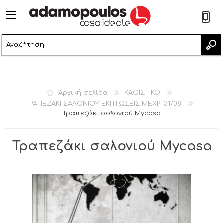
2
Αρχική σελίδα
ΚΑΘΙΣΤΙΚΟ
ΤΡΑΠΕΖΑΚΙ ΣΑΛΟΝΙΟΥ ΕΚΠΤΩΣΕΙΣ ΜΕΧΡΙ 31/08
Τραπεζάκι σαλονιού Mycasa
Τραπεζάκι σαλονιού Mycasa