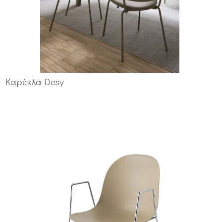
Καρέκλα Desy