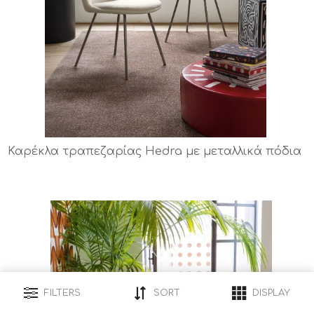
Καρέκλα τραπεζαρίας Hedra με μεταλλικά πόδια
FILTERS
SORT
DISPLAY