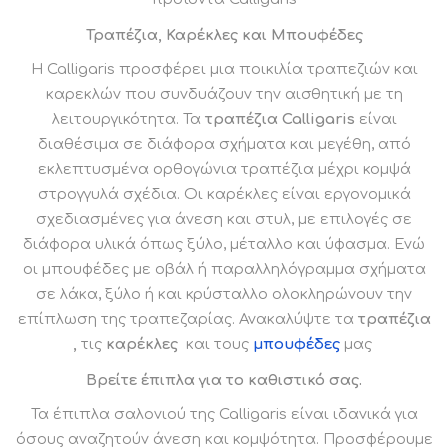
Τραπέζια, Καρέκλες και Μπουφέδες
Η Calligaris προσφέρει μια ποικιλία τραπεζιών και
καρεκλών που συνδυάζουν την αισθητική με τη
λειτουργικότητα. Τα
τραπέζια Calligaris
είναι
διαθέσιμα σε διάφορα σχήματα και μεγέθη, από
εκλεπτυσμένα ορθογώνια τραπέζια μέχρι κομψά
στρογγυλά σχέδια. Οι καρέκλες είναι εργονομικά
σχεδιασμένες για άνεση και στυλ, με επιλογές σε
διάφορα υλικά όπως ξύλο, μέταλλο και ύφασμα. Ενώ
οι μπουφέδες με οβάλ ή παραλληλόγραμμα σχήματα
σε λάκα, ξύλο ή και κρύσταλλο ολοκληρώνουν την
επίπλωση της τραπεζαρίας. Ανακαλύψτε τα
τραπέζια
,
τις
καρέκλες
και τους
μπουφέδες
μας
Βρείτε έπιπλα για το καθιστικό σας.
Τα έπιπλα σαλονιού της Calligaris είναι ιδανικά για
όσους αναζητούν άνεση και κομψότητα. Προσφέρουμε