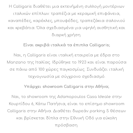
Η Calligaris διαθέτει μια εκτενήμένη συλλογή μοντέρνων
ιταλικών επίπλων: τραπέζια με κεραμική επιφάνεια,
καναπέδες, καρέκλες, μπουφέδες, τραπεζάκια σαλονιού
και κρεβάτια. Όλα σχεδιασμένα για υψηλή αισθητική και
διαρκή χρήση.
Είναι ακριβά ιταλικά τα έπιπλα Calligaris;
Ναι, η Calligaris είναι ιταλική εταιρεία με έδρα στο
Manzano της Ιταλίας. Ιδρύθηκε το 1923 και είναι παρούσα
σε πάνω από 100 χώρες παγκοσμίως. Συνδυάζει ιταλική
τεχνογνωσία με σύγχρονο σχεδιασμό.
Υπάρχει showroom Calligaris στην Αθήνα;
Ναι, το showroom της Adamopoulos Casa Ideale στην
Κουρτίδου 6, Κάτω Πατήσια, είναι το επίσημο showroom
Calligaris στην Αθήνα. Διαθέτει δωρεάν parking 5 θέσεων
και βρίσκεται δίπλα στην Εθνική Οδό για εύκολη
πρόσβαση.