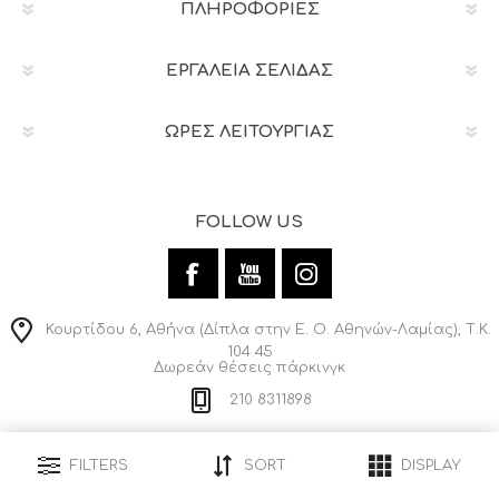
ΠΛΗΡΟΦΟΡΊΕΣ
ΕΡΓΑΛΕΊΑ ΣΕΛΊΔΑΣ
ΩΡΕΣ ΛΕΙΤΟΥΡΓΙΑΣ
FOLLOW US
Κουρτίδου 6, Αθήνα (Δίπλα στην Ε. Ο. Αθηνών-Λαμίας), Τ.Κ.
104 45
Δωρεάν θέσεις πάρκινγκ
210 8311898
info@adamopoulos-casaideale.gr
FILTERS
SORT
DISPLAY