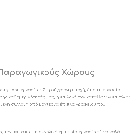
ΚΟΜΟΔΙΝΟ ΚΑΙ
ΒΟΗΘΗΤΙΚΟ
ΤΟΥΑΛΕΤΑ
ΤΡΑΠΕΖΑΚΙ
CALLIGARIS
CALLIGARIS
ΕΚΠΤΩΣΕΙΣ ΜΕΧΡΙ
ΕΚΠΤΩΣΕΙΣ ΜΕΧΡΙ
31/08
31/08
 Παραγωγικούς Χώρους
κού χώρου εργασίας. Στη σύγχρονη εποχή, όπου η εργασία
 της καθημερινότητάς μας, η επιλογή των κατάλληλων επίπλων
εγμένη συλλογή από μοντέρνα έπιπλα γραφείου που
ΒΙΒΛΙΟΘΗΚΗ
ΧΑΛΙ CALLIGARIS
CALLIGARIS
ΕΚΠΤΩΣΕΙΣ ΜΕΧΡΙ
ΕΚΠΤΩΣΕΙΣ ΜΕΧΡΙ
31/08
 την υγεία και τη συνολική εμπειρία εργασίας. Ένα καλά
31/08