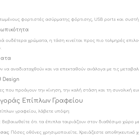
τωμένους φορτιστές ασύρματης φόρτισης, USB ports και συστ
σωπικότητα
 ουδέτερα χρώματα, η τάση κινείται προς πιο τολμηρές επιλογ
.
ματα
ν να αναδιαταχθούν και να επεκταθούν ανάλογα με τις μεταβαλ
d Design
ες που προάγουν την κίνηση, την καλή στάση και τη συνολική ευ
γοράς Επίπλων Γραφείου
πίπλων γραφείου, λάβετε υπόψη:
ο
: Βεβαιωθείτε ότι τα έπιπλα ταιριάζουν στον διαθέσιμο χώρο 
 σας
: Πόσες οθόνες χρησιμοποιείτε; Χρειάζεστε αποθηκευτικό 