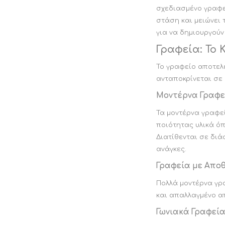
ΕΚΠΤΩΣΕΙΣ ΜΕΧΡΙ
31/08
σχεδιασμένο γραφε
31/08
στάση και μειώνει 
για να δημιουργούν
Γραφεία: Το
Το γραφείο αποτελε
ανταποκρίνεται σε 
Μοντέρνα Γραφε
Τα μοντέρνα γραφε
ποιότητας υλικά όπ
Διατίθενται σε διά
ΤΡΑΠΕΖΙ ΚΑΙ
ΚΗΠΟΣ ΚΑΙ
ΚΑΡΕΚΛΑ ΓΡΑΦΕΙΟΥ
ΒΕΡΑΝΤΑ
ανάγκες.
CALLIGARIS
CALLIGARIS
Γραφεία με Απο
ΕΚΠΤΩΣΕΙΣ ΜΕΧΡΙ
ΕΚΠΤΩΣΕΙΣ ΜΕΧΡΙ
31/08
31/08
Πολλά μοντέρνα γρ
και απαλλαγμένο απ
Γωνιακά Γραφεί