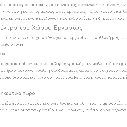
ίο προσφέρει επαρκή χώρο εργασίας, οργάνωση και άνεση, ενώ
την κόπωση κατά τις μακρές ώρες εργασίας. Τα μοντέρνα έπιπλα
 ένα εμπνευσμένο περιβάλλον που ενθαρρύνει τη δημιουργικότη
 Κέντρο του Χώρου Εργασίας
ί το κεντρικό στοιχείο κάθε χώρου εργασίας. Η συλλογή μας περ
κάθε ανάγκη:
ία
ία χαρακτηρίζονται από καθαρές γραμμές, μινιμαλιστικό desig
ως ξύλο, μέταλλο, γυαλί ή συνδυασμούς αυτών, τα σύγχρονα γρ
φορες διαστάσεις, από compact γραφεία για μικρούς χώρους μέ
θηκευτικό Χώρο
αφεία ενσωματώνουν έξυπνες λύσεις αποθήκευσης με συρτάρια,
ό clutter. Αυτά τα γραφεία είναι ιδανικά για όσους χρειάζοντ
α