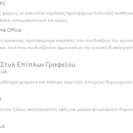
λες
ς χώρους, οι executive καρέκλες προσφέρουν πολυτελή αισθητι
έμπει επαγγελματισμό και κύρος.
me Office
υς εργασίας, προσφέρουμε καρέκλες που συνδυάζουν την εργονομ
και στυλ που συνδυάζονται αρμονικά με την οικιακή διακόσμηση
 Στυλ Επίπλων Γραφείου
τυλ
υδέτερα χρώματα και έλλειψη περιττών στοιχείων δημιουργούν 
λ
υ και ξύλου, ακατέργαστες υφές και μαύρα φινιρίσματα δημιουρ
υλ