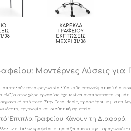
ΣΚΑΜΠΟ ΜΠΑΡ ΜΕ
ΠΛΑΤΗ
ΣΥΝΘΕΣΗ ΤΗΛΕΟΡΑΣΗΣ
Ε
ΣΚΑΜΠΟ ΜΠΑΡ ΧΩΡΙΣ
ΕΠΙΤΟΙΧΙΑ ΕΠΙΠΛΑ
ΣΚΑΜΠΟ BAR
ΠΛΑΤΗ
ΚΡΕΒΑΤΙ CALLIGARIS
ΤΗΛΕΟΡΑΣΗΣ ΕΚΠΤΩΣΕΙΣ
ΙΟ
ΚΑΡΕΚΛΑ
ΜΕΧΡΙ 31/08
CALLIGARIS
ΕΚΠΤΩΣΕΙΣ ΜΕΧΡΙ
Ε
ΣΚΑΜΠΟ ΜΠΑΡ ΜΕ
ΕΙΣ
ΓΡΑΦΕΙΟΥ
ΕΚΠΤΩΣΕΙΣ ΜΕΧΡΙ
31/08
ΜΕΤΑΛΛΙΚΑ ΠΟΔΙΑ
31/08
1/08
ΕΚΠΤΩΣΕΙΣ
Α
ΜΕΧΡΙ 31/08
ΣΚΑΜΠΟ ΜΠΑΡ ΜΕ
ΞΥΛΙΝΑ ΠΟΔΙΑ
ΣΚΑΜΠΟ ΜΠΑΡ
ΠΤΥΣΣΟΜΕΝΟ ΜΕ ΠΛΑΤΗ
ΚΑΝΑΠΕΣ ΚΡΕΒΑΤΙ
ΣΚΑΜΠΟ ΜΠΑΡ ΜΕ
ραφείου: Μοντέρνες Λύσεις για
ΕΚΠΤΩΣΕΙΣ ΜΕΧΡΙ
ΠΛΑΤΗ ΚΑΙ ΜΠΡΑΤΣΟ
ς
31/08
ΣΚΑΜΠΟ ΜΠΑΡ
ΥΦΑΣΜΑΤΙΝΑ
 αποτελούν τον ακρογωνιαίο λίθο κάθε επαγγελματικού ή οικια
ΣΚΑΜΠΟ ΜΠΑΡ ΜΕ
 ευελιξία στον χώρο εργασίας έχουν γίνει αναπόσπαστο κομμάτι
ΤΕΧΝΟΔΕΡΜΑ
 σημαντική από ποτέ. Στην Casa Ideale, προσφέρουμε μια επιλ
View All
γικότητα, εργονομία και αισθητική αριστεία.
ΚΟΝΣΟΛΑ
ΚΑΘΡΕΠΤΗΣ
στά Έπιπλα Γραφείου Κάνουν τη Διαφορά
CALLIGARIS
CALLIGARIS
ΕΚΤΠΩΣΕΙΣ ΜΕΧΡΙ
ΕΚΠΤΩΣΕΙΣ ΜΕΧΡΙ
λληλων επίπλων γραφείου επηρεάζει άμεσα την παραγωγικότητα,
31/08
31/08