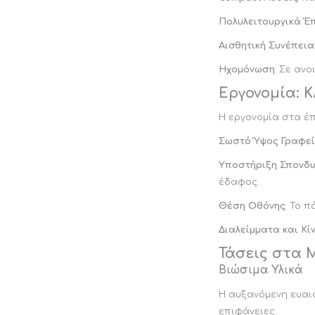
Πολυλειτουργικά Έ
Αισθητική Συνέπεια
Ηχομόνωση
: Σε αν
Εργονομία: Κ
Η εργονομία στα έπ
Σωστό Ύψος Γραφε
Υποστήριξη Σπονδυ
έδαφος.
Θέση Οθόνης
: Το 
Διαλείμματα και Κί
Τάσεις στα 
Βιώσιμα Υλικά
Η αυξανόμενη ευαισ
επιφάνειες.