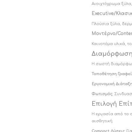
Ανοιχτόχρωμα ξύλα,
Executive/Κλασι
Πλούσια ξύλα, δερμ
Μοντέρνο/Conte
Καινοτόμα υλικά, τ
Διαμόρφωση
Η σωστή διαμόρφωσ
Τοποθέτηση Γραφε
Εργονομική Διάταξ
Φωτισμός
: Συνδυα
Επιλογή Επί
Η εργασία από το σ
αισθητική:
Compact Λύσεις
: Γ