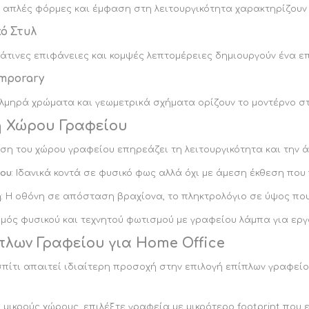
 απλές φόρμες και έμφαση στη λειτουργικότητα χαρακτηρίζουν 
κό Στυλ
άτινες επιφάνειες και κομψές λεπτομέρειες δημιουργούν ένα επ
mporary
ολμηρά χρώματα και γεωμετρικά σχήματα ορίζουν το μοντέρνο σ
 Χώρου Γραφείου
η του χώρου γραφείου επηρεάζει τη λειτουργικότητα και την ά
ίου
: Ιδανικά κοντά σε φυσικό φως αλλά όχι με άμεση έκθεση πο
η
: Η οθόνη σε απόσταση βραχίονα, το πληκτρολόγιο σε ύψος που
σμός φυσικού και τεχνητού φωτισμού με γραφείου λάμπα για εργ
πλων Γραφείου για Home Office
πίτι απαιτεί ιδιαίτερη προσοχή στην επιλογή επίπλων γραφείο
ια μικρούς χώρους, επιλέξτε γραφεία με μικρότερο footprint π