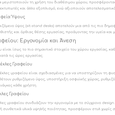
 μεγιστοποιούν τη χρήση του διαθέσιμου χώρου, προσφέροντας 
εκτυπωτές και άλλο εξοπλισμό, ενώ αξιοποιούν αποτελεσματικά 
αφεία Ύψους
ιζόμενο ύψος (sit-stand desks) αποτελούν μια από τις πιο δημο
θιστής και όρθιας θέσης εργασίας, προάγοντας την υγεία και μ
φείου: Εργονομία και Άνεση
 είναι ίσως το πιο σημαντικό στοιχείο του χώρου εργασίας, κα
κατά τις ώρες εργασίας.
έκλες Γραφείου
έκλες γραφείου είναι σχεδιασμένες για να υποστηρίζουν τη φυ
θέτουν ρυθμιζόμενο ύψος, υποστήριξη οσφυϊκής χώρας, ρυθμιζό
νάγκες κάθε χρήστη.
κλες Γραφείου
κλες γραφείου συνδυάζουν την εργονομία με το σύγχρονο desig
ή συνθετικά υλικά υψηλής ποιότητας, προσφέρουν στυλ χωρίς σ