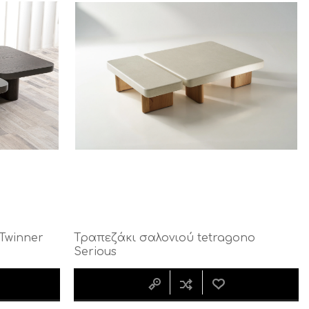
Twinner
Τραπεζάκι σαλονιού tetragono
Serious