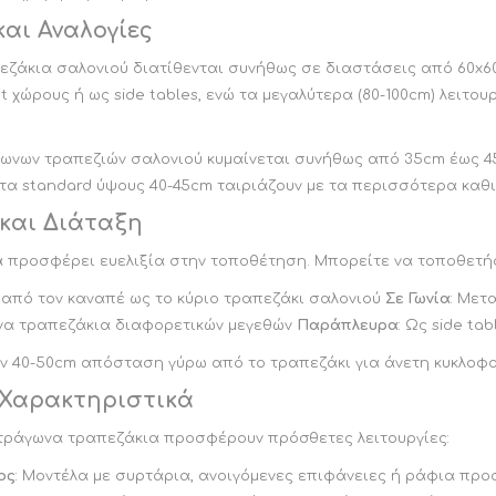
και Αναλογίες
ζάκια σαλονιού διατίθενται συνήθως σε διαστάσεις από 60x60c
t χώρους ή ως side tables, ενώ τα μεγαλύτερα (80-100cm) λειτ
γωνων τραπεζιών σαλονιού κυμαίνεται συνήθως από 35cm έως 4
 τα standard ύψους 40-45cm ταιριάζουν με τα περισσότερα καθι
και Διάταξη
 προσφέρει ευελιξία στην τοποθέτηση. Μπορείτε να τοποθετήσ
 από τον καναπέ ως το κύριο τραπεζάκι σαλονιού
Σε Γωνία
: Μετ
να τραπεζάκια διαφορετικών μεγεθών
Παράπλευρα
: Ως side ta
ν 40-50cm απόσταση γύρω από το τραπεζάκι για άνετη κυκλοφ
 Χαρακτηριστικά
τράγωνα τραπεζάκια προσφέρουν πρόσθετες λειτουργίες:
ος
: Μοντέλα με συρτάρια, ανοιγόμενες επιφάνειες ή ράφια πρ