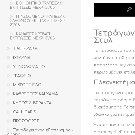
ΒΟΗΘΗΤΙΚΟ ΤΡΑΠΕΖΑΚΙ
ΕΚΠΤΩΣΕΙΣ ΜΕΧΡΙ 31/08
ΠΤΥΣΣΟΜΕΝΟ ΤΡΑΠΕΖΑΚΙ
ΣΑΛΟΝΙΟΥ ΕΚΠΤΩΣΕΙΣ ΜΕΧΡΙ
31/08
Τετράγωνο
ΚΑΝΑΠΕΣ ΚΡΕΒΑΤΙ
Στυλ
ΕΚΠΤΩΣΕΙΣ ΜΕΧΡΙ 31/08
ΤΡΑΠΕΖΑΡΙΑ
Το τετράγωνο τραπε
μοντέρνα αισθητική
ΚΟΥΖΙΝΑ
παράλληλα μεγιστοπ
ΥΠΝΟΔΩΜΑΤΙΟ
περιλαμβάνει επιλε
ΓΡΑΦΕΙΟ
Πλεονεκτήμα
ΜΙΚΡΟΕΠΙΠΛΟ
Τα τετράγωνα τραπε
ΚΑΘΡΕΠΤΕΣ ΚΑΙ ΧΑΛΙΑ
τετράγωνη φόρμα δη
ΚΗΠΟΣ & ΒΕΡΑΝΤΑ
διακόσμησης. Το τ
CALLIGARIS
ιδανικό για κεντρι
ΠΡΟΣΦΟΡΕΣ
Ένα σημαντικό πλεο
Ξενοδοχειακός εξοπλισμός -
Λειτουργεί εξίσου 
Airbnb