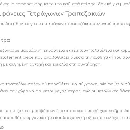
νες. Η compact φόρμα του το καθιστά επίσης ιδανικό για μικρ
πιφάνειες Τετράγωνων Τραπεζακιών
που διατίθενται για τα τετράγωνα τραπεζάκια σαλονιού προσφέ
έτρα
εζάκια με μαρμάρινη επιφάνεια εκπέμπουν πολυτέλεια και κομψ
 statement piece που αναβαθμίζει άμεσα την αισθητική του σα
 με αυξημένη αντοχή και ευκολία στη συντήρηση.
νο τραπεζάκι σαλονιού προσθέτει μια σύγχρονη, minimalist αισθ
νει τον χώρο να φαίνεται μεγαλύτερος, ενώ οι μεταλλικές βάσ
να τραπεζάκια προσφέρουν ζεστασιά και φυσικό χαρακτήρα. Από
ο προσθέτει οργανικότητα και διαχρονική αξία που αντέχει στις
λο