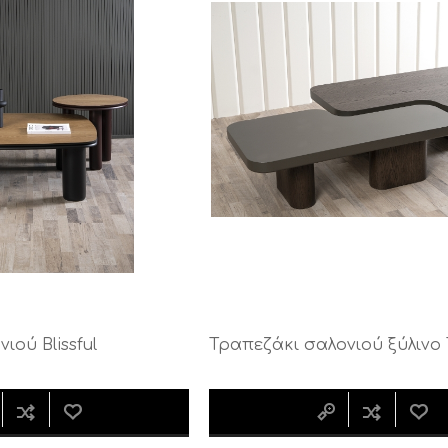
ιού Blissful
Τραπεζάκι σαλονιού ξύλινο 