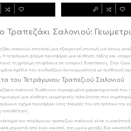
 Τραπεζάκι Σαλονιού: Γεωμετρι
ζάκι σαλονιού αποτελεί μια εξαιρετική επιλογή για όσους ανα
. Η τετράγωνη φόρμα προσφέρει μια αίσθηση τάξης και ισορρο
οιεί τη χρήσιμη επιφάνεια σε compact διαστάσεις. Στην Casa
γμένα σχέδια που συνδυάζουν λειτουργικότητα με αισθητική αρ
τα του Τετράγωνου Τραπεζιού Σαλονιού
ζάκια σαλονιού διαθέτουν συγκεκριμένα χαρακτηριστικά που τα
μιουργεί μια αίσθηση γεωμετρικής τελειότητας που συμπληρών
ετράγωνο σχήμα προσφέρει ίσες πλευρές που επιτρέπουν την εύ
κή τοποθέτηση.
νέκτημα του τετράγωνου τραπεζιού σαλονιού είναι η ικανότητά
καλά μπροστά από έναν καναπέ, στη γωνία μεταξύ δύο καναπέδων