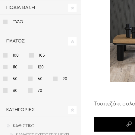
ΕΚΠΤΩΣΕΙΣ ΜΕΧΡΙ
31/08
ΠΟΔΙΑ ΒΑΣΗ
31/08
ΞΥΛΟ
ΠΛΑΤΟΣ
100
105
110
120
50
60
90
ΤΡΑΠΕΖΙ ΚΑΙ
ΚΗΠΟΣ ΚΑΙ
ΚΑΡΕΚΛΑ ΓΡΑΦΕΙΟΥ
ΒΕΡΑΝΤΑ
80
70
CALLIGARIS
CALLIGARIS
ΕΚΠΤΩΣΕΙΣ ΜΕΧΡΙ
ΕΚΠΤΩΣΕΙΣ ΜΕΧΡΙ
Τραπεζάκι σαλον
31/08
31/08
ΚΑΤΗΓΟΡΊΕΣ
ΚΑΘΙΣΤΙΚΟ