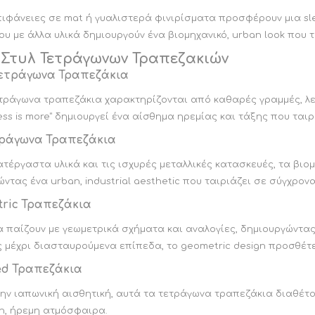
ιφάνειες σε mat ή γυαλιστερά φινιρίσματα προσφέρουν μια sle
υ με άλλα υλικά δημιουργούν ένα βιομηχανικό, urban look που τ
 Στυλ Τετράγωνων Τραπεζακιών
Τετράγωνα Τραπεζάκια
ετράγωνα τραπεζάκια χαρακτηρίζονται από καθαρές γραμμές, λε
less is more" δημιουργεί ένα αίσθημα ηρεμίας και τάξης που ται
τράγωνα Τραπεζάκια
έργαστα υλικά και τις ισχυρές μεταλλικές κατασκευές, τα βιο
ώντας ένα urban, industrial aesthetic που ταιριάζει σε σύγχρον
tric Τραπεζάκια
 παίζουν με γεωμετρικά σχήματα και αναλογίες, δημιουργώντας
 μέχρι διασταυρούμενα επίπεδα, το geometric design προσθέτε
ed Τραπεζάκια
ην ιαπωνική αισθητική, αυτά τα τετράγωνα τραπεζάκια διαθέτο
en, ήρεμη ατμόσφαιρα.