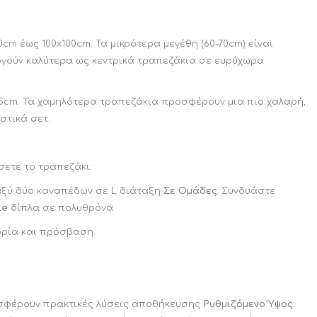
m έως 100x100cm. Τα μικρότερα μεγέθη (60-70cm) είναι
ουργούν καλύτερα ως κεντρικά τραπεζάκια σε ευρύχωρα
5cm. Τα χαμηλότερα τραπεζάκια προσφέρουν μια πιο χαλαρή,
στικά σετ.
ετε το τραπεζάκι:
αξύ δύο καναπέδων σε L διάταξη
Σε Ομάδες
: Συνδυάστε
ble δίπλα σε πολυθρόνα
ορία και πρόσβαση.
οσφέρουν πρακτικές λύσεις αποθήκευσης
Ρυθμιζόμενο Ύψος
: