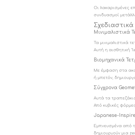
Οι λακαρισμένες επ
συνδυασμοί μετάλλο
Σχεδιαστικά
Μινιμαλιστικά 
Τα μινιμαλιστικά τ
Αυτή η αισθητική "
Βιομηχανικά Τε
Με έμφαση στα ακατ
ή μπετόν, δημιουργ
Σύγχρονα Geome
Αυτά τα τραπεζάκια
Από κυβικές φόρμες
Japanese-Inspir
Εμπνευσμένα από τ
δημιουργούν μια z