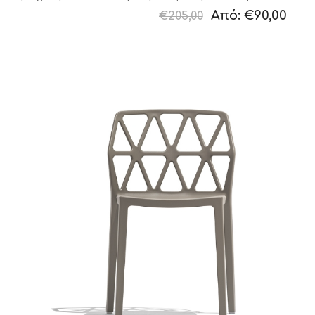
Από:
€90,00
€205,00