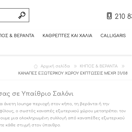
210 8
ΟΣ & ΒΕΡΑΝΤΑ
ΚΑΘΡΕΠΤΕΣ ΚΑΙ ΧΑΛΙΑ
CALLIGARIS
ΣΥΝΘΕΣΗ ΤΟΙΧΟΥ/
ΠΤΥΣΣΟΜΕΝΟ/
ΣΚΑΜΠΟ BAR
ΤΡΑΠΕΖΑΚΙ
ΠΤΥΣΣΟΜΕΝΗ/
ΒΙΒΛΙΟΘΗΚΗ
ΤΡΑΠΕΖΑΚΙ
ΕΠΙΠΛΟ
ΒΙΤΡΙΝΑ ΕΚΠΤΩΣΕΙΣ
ΕΞΩΤΕΡΙΚΟΥ ΧΩΡΟΥ
ΣΠΑΣΤΟ ΤΡΑΠΕΖΙ
ΣΑΛΟΝΙΟΥ
ΕΞΩΤΕΡΙΚΟΥ ΧΩΡΟΥ
ΕΚΠΤΩΣΕΙΣ ΜΕΧΡΙ
ΣΠΑΣΤΗ ΚΑΡΕΚΛΑ
ΤΗΛΕΟΡΑΣΗΣ
Αρχική σελίδα
ΚΗΠΟΣ & ΒΕΡΑΝΤΑ
ΕΚΠΤΩΣΕΙΣ ΜΕΧΡΙ
ΜΕΧΡΙ 31/08
CALLIGARIS
CALLIGARIS
ΕΚΠΤΩΣΕΙΣ ΜΕΧΡΙ
ΕΚΠΤΩΣΕΙΣ ΜΕΧΡΙ
CALLIGARIS
31/08
ΚΑΝΑΠΕΣ ΕΞΩΤΕΡΙΚΟΥ ΧΩΡΟΥ ΕΚΠΤΩΣΕΙΣ ΜΕΧΡΙ 31/08
ΕΚΠΤΩΣΕΙΣ ΜΕΧΡΙ
ΕΚΠΤΩΣΕΙΣ ΜΕΧΡΙ
31/08
ΕΚΠΤΩΣΕΙΣ ΜΕΧΡΙ
31/08
31/08
31/08
31/08
31/08
ας σε Υπαίθριο Σαλόνι
α άνετη lounge περιοχή στον κήπο, τη βεράντα ή την
 φίλους, ο σωστός καναπές εξωτερικού χώρου μετατρέπει τον
έρουμε μια ολοκληρωμένη συλλογή από καναπέδες εξωτερικού
τε κάθε στιγμή στον ύπαιθρο.