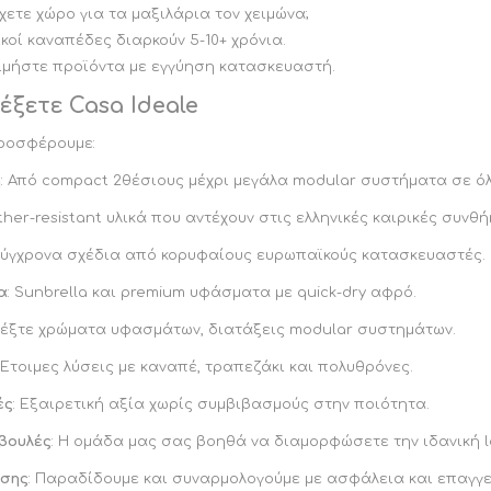
Έχετε χώρο για τα μαξιλάρια τον χειμώνα;
ικοί καναπέδες διαρκούν 5-10+ χρόνια.
τιμήστε προϊόντα με εγγύηση κατασκευαστή.
λέξετε Casa Ideale
προσφέρουμε:
ή
: Από compact 2θέσιους μέχρι μεγάλα modular συστήματα σε όλ
ther-resistant υλικά που αντέχουν στις ελληνικές καιρικές συνθήκ
 Σύγχρονα σχέδια από κορυφαίους ευρωπαϊκούς κατασκευαστές.
α
: Sunbrella και premium υφάσματα με quick-dry αφρό.
ιλέξτε χρώματα υφασμάτων, διατάξεις modular συστημάτων.
: Έτοιμες λύσεις με καναπέ, τραπεζάκι και πολυθρόνες.
ές
: Εξαιρετική αξία χωρίς συμβιβασμούς στην ποιότητα.
μβουλές
: Η ομάδα μας σας βοηθά να διαμορφώσετε την ιδανική 
σης
: Παραδίδουμε και συναρμολογούμε με ασφάλεια και επαγγε