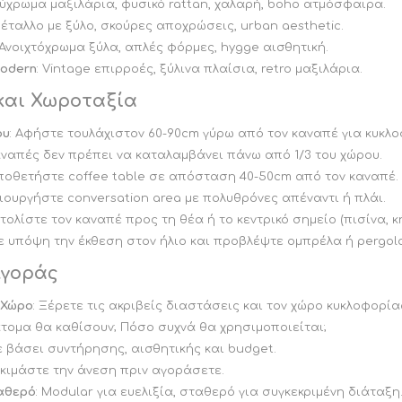
λύχρωμα μαξιλάρια, φυσικό rattan, χαλαρή, boho ατμόσφαιρα.
Μέταλλο με ξύλο, σκούρες αποχρώσεις, urban aesthetic.
 Ανοιχτόχρωμα ξύλα, απλές φόρμες, hygge αισθητική.
Modern
: Vintage επιρροές, ξύλινα πλαίσια, retro μαξιλάρια.
και Χωροταξία
ου
: Αφήστε τουλάχιστον 60-90cm γύρω από τον καναπέ για κυκλο
αναπές δεν πρέπει να καταλαμβάνει πάνω από 1/3 του χώρου.
οποθετήστε coffee table σε απόσταση 40-50cm από τον καναπέ.
μιουργήστε conversation area με πολυθρόνες απέναντι ή πλάι.
τολίστε τον καναπέ προς τη θέα ή το κεντρικό σημείο (πισίνα, κ
ε υπόψη την έκθεση στον ήλιο και προβλέψτε ομπρέλα ή pergola
Αγοράς
 Χώρο
: Ξέρετε τις ακριβείς διαστάσεις και τον χώρο κυκλοφορία
άτομα θα καθίσουν; Πόσο συχνά θα χρησιμοποιείται;
τε βάσει συντήρησης, αισθητικής και budget.
οκιμάστε την άνεση πριν αγοράσετε.
ταθερό
: Modular για ευελιξία, σταθερό για συγκεκριμένη διάταξη