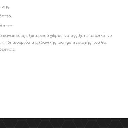
ησης.
ότητα.
ράσετε.
 καναπέδες εξωτερικού χώρου, να αγγίξετε τα υλικά, να
 τη δημιουργία της ιδανικής lounge περιοχής που θα
οξενίας.