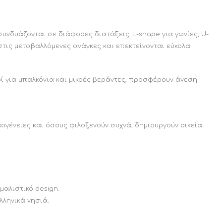
νδυάζονται σε διάφορες διατάξεις: L-shape για γωνίες, U-
ΚΟΜΟΔΙΝΟ ΚΑΙ
ΒΟΗΘΗΤΙΚΟ
ΤΟΥΑΛΕΤΑ
ΤΡΑΠΕΖΑΚΙ
τις μεταβαλλόμενες ανάγκες και επεκτείνονται εύκολα.
CALLIGARIS
CALLIGARIS
ΕΚΠΤΩΣΕΙΣ ΜΕΧΡΙ
ΕΚΠΤΩΣΕΙΣ ΜΕΧΡΙ
31/08
31/08
οί για μπαλκόνια και μικρές βεράντες, προσφέρουν άνεση
κογένειες και όσους φιλοξενούν συχνά, δημιουργούν οικεία
μαλιστικό design.
ΒΙΒΛΙΟΘΗΚΗ
ΧΑΛΙ CALLIGARIS
λληνικά νησιά.
CALLIGARIS
ΕΚΠΤΩΣΕΙΣ ΜΕΧΡΙ
ΕΚΠΤΩΣΕΙΣ ΜΕΧΡΙ
31/08
31/08