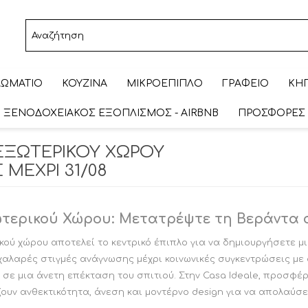
ΩΜΑΤΙΟ
ΚΟΥΖΙΝΑ
ΜΙΚΡΟΕΠΙΠΛΟ
ΓΡΑΦΕΙΟ
ΚΗΠ
ΞΕΝΟΔΟΧΕΙΑΚΌΣ ΕΞΟΠΛΙΣΜΌΣ - AIRBNB
ΠΡΟΣΦΟΡΕΣ
ΣΚΑΜΠΟ ΚΟΥΖΙΝΑΣ
ΤΟΥΑΛΕΤΕΣ/
ΜΠΟΥΦΕΣ
ΜΠΟΥΦΕΣ
ΚΑΝΑΠΕΣ
ΕΠΙΠΛΟ
ΠΟΛΥΘΡΟΝΑ/
ΠΟΛΥΘΡΟΝΑ/
ΣΚΑΜΠΟ BAR
ΚΑΝΑΠΕΣ
ΣΕΤ
ΕΞΩΤΕΡΙΚΟΥ ΧΩΡΟΥ
ΕΞΩΤΕΡΙΚΟΥ ΧΩΡΟΥ
ΕΚΠΤΩΣΕΙΣ ΜΕΧΡΙ
ΕΚΠΤΩΣΕΙΣ ΜΕΧΡΙ
ΤΗΛΕΟΡΑΣΗΣ
ΣΥΡΤΑΡΙΕΡΕΣ
CALLIGARIS
ΚΡΕΒΑΤΟΚΑΜΑΡΑΣ
ΧΑΜΗΛΟ ΣΚΑΜΠΟ
ΕΚΠΤΩΣΕΙΣ ΜΕΧΡΙ
ΧΑΜΗΛΟ ΣΚΑΜΠΟ
CALLIGARIS
ΕΚΠΤΩΣΕΙΣ ΜΕΧΡΙ
ΕΚΠΤΩΣΕΙΣ ΜΕΧΡΙ
ΕΚΠΤΩΣΕΙΣ ΜΕΧΡΙ
ΕΚΠΤΩΣΕΙΣ ΜΕΧΡΙ
31/08
31/08
ΕΞΩΤΕΡΙΚΟΥ ΧΩΡΟΥ
ΕΚΠΤΩΣΕΙΣ ΜΕΧΡΙ
ΕΚΠΤΩΣΕΙΣ ΜΕΧΡΙ
ΕΚΠΤΩΣΕΙΣ ΜΕΧΡΙ
31/08
 ΜΕΧΡΙ 31/08
31/08
31/08
31/08
31/08
ΕΚΠΤΩΣΕΙΣ ΜΕΧΡΙ
31/08
31/08
31/08
31/08
τερικού Χώρου: Μετατρέψτε τη Βεράντα σ
ού χώρου αποτελεί το κεντρικό έπιπλο για να δημιουργήσετε μι
αλαρές στιγμές ανάγνωσης μέχρι κοινωνικές συγκεντρώσεις με
 σε μια άνετη επέκταση του σπιτιού. Στην Casa Ideale, προσφ
υν ανθεκτικότητα, άνεση και μοντέρνο design για να απολαύσε