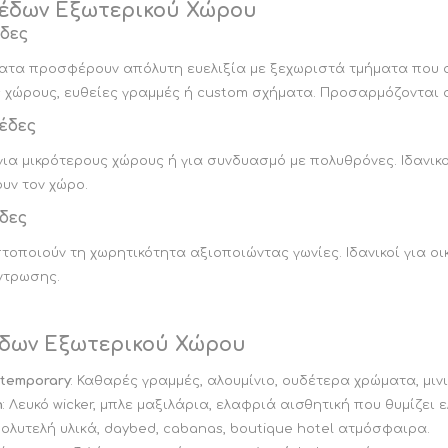
έδων Εξωτερικού Χώρου
ΣΚΑΜΠΟ ΜΠΑΡ ΜΕ
ΠΛΑΤΗ
ΣΥΝΘΕΣΗ ΤΗΛΕΟΡΑΣΗΣ
δες
Ε
ΣΚΑΜΠΟ ΜΠΑΡ ΧΩΡΙΣ
ΕΠΙΤΟΙΧΙΑ ΕΠΙΠΛΑ
τα προσφέρουν απόλυτη ευελιξία με ξεχωριστά τμήματα που συ
ΣΚΑΜΠΟ BAR
ΠΛΑΤΗ
ΚΡΕΒΑΤΙ CALLIGARIS
ΤΗΛΕΟΡΑΣΗΣ ΕΚΠΤΩΣΕΙΣ
ΜΕΧΡΙ 31/08
CALLIGARIS
ΕΚΠΤΩΣΕΙΣ ΜΕΧΡΙ
 χώρους, ευθείες γραμμές ή custom σχήματα. Προσαρμόζονται σ
Ε
ΣΚΑΜΠΟ ΜΠΑΡ ΜΕ
ΕΚΠΤΩΣΕΙΣ ΜΕΧΡΙ
31/08
ΜΕΤΑΛΛΙΚΑ ΠΟΔΙΑ
31/08
έδες
Α
ΣΚΑΜΠΟ ΜΠΑΡ ΜΕ
ΞΥΛΙΝΑ ΠΟΔΙΑ
για μικρότερους χώρους ή για συνδυασμό με πολυθρόνες. Ιδανικ
υν τον χώρο.
ΣΚΑΜΠΟ ΜΠΑΡ
ΠΤΥΣΣΟΜΕΝΟ ΜΕ ΠΛΑΤΗ
δες
ΚΑΝΑΠΕΣ ΚΡΕΒΑΤΙ
ΣΚΑΜΠΟ ΜΠΑΡ ΜΕ
ΕΚΠΤΩΣΕΙΣ ΜΕΧΡΙ
ΠΛΑΤΗ ΚΑΙ ΜΠΡΑΤΣΟ
στοποιούν τη χωρητικότητα αξιοποιώντας γωνίες. Ιδανικοί για οι
31/08
ΣΚΑΜΠΟ ΜΠΑΡ
ντρωσης.
ΥΦΑΣΜΑΤΙΝΑ
ΣΚΑΜΠΟ ΜΠΑΡ ΜΕ
ΤΕΧΝΟΔΕΡΜΑ
δων Εξωτερικού Χώρου
View All
temporary
: Καθαρές γραμμές, αλουμίνιο, ουδέτερα χρώματα, μινι
ΚΟΝΣΟΛΑ
ΚΑΘΡΕΠΤΗΣ
n
: Λευκό wicker, μπλε μαξιλάρια, ελαφριά αισθητική που θυμίζει ε
CALLIGARIS
CALLIGARIS
ΕΚΤΠΩΣΕΙΣ ΜΕΧΡΙ
ΕΚΠΤΩΣΕΙΣ ΜΕΧΡΙ
Πολυτελή υλικά, daybed, cabanas, boutique hotel ατμόσφαιρα.
31/08
31/08