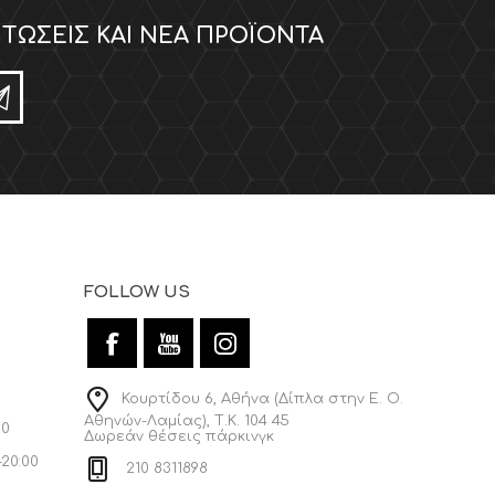
ΤΏΣΕΙΣ ΚΑΙ ΝΈΑ ΠΡΟΪΌΝΤΑ
FOLLOW US
Κουρτίδου 6, Αθήνα (Δίπλα στην Ε. Ο.
Αθηνών-Λαμίας), Τ.Κ. 104 45
00
Δωρεάν θέσεις πάρκινγκ
-20:00
210 8311898