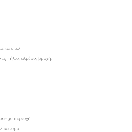
α τα στυλ.
ες - ήλιο, αλμύρα, βροχή.
lounge περιοχή.
λματισμό.