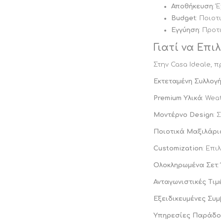
Αποθήκευση
: 
Budget
: Ποιοτ
Εγγύηση
: Προ
Γιατί να Επι
Στην Casa Ideale, 
Εκτεταμένη Συλλογ
Premium Υλικά
: Wea
Μοντέρνο Design
:
Ποιοτικά Μαξιλάρι
Customization
: Επ
Ολοκληρωμένα Σετ
Ανταγωνιστικές Τιμ
Εξειδικευμένες Συ
Υπηρεσίες Παράδο