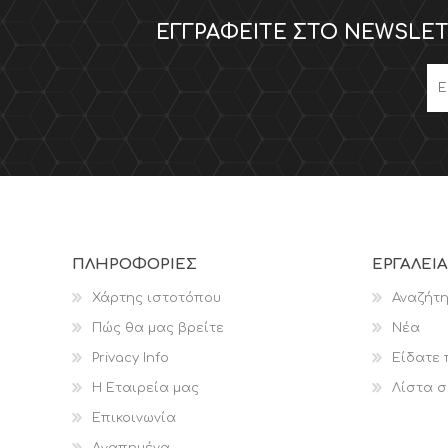
ΕΓΓΡΑΦΕΊΤΕ ΣΤΟ NEWSLET
ΠΛΗΡΟΦΟΡΊΕΣ
ΕΡΓΑΛΕΊΑ
Χάρτης ιστοτόπου
Αναζήτ
Πώς θα μας βρείτε
Νέα
Privacy Info
Είδατε
Η Εταιρεία μας
Λίστα σ
Επικοινωνία