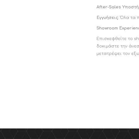
After-Sales Υποστή
Εγγυήσεις
: Όλα τα 
Showroom Experien
Επισκεφθείτε το sh
δοκιμάστε την άνεσ
μετατρέψει τον εξ