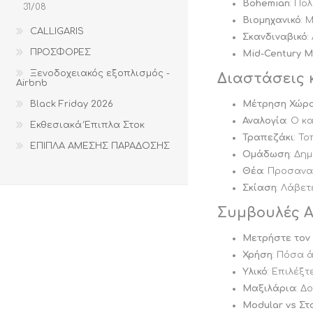
Bohemian
: Πο
31/08
ΕΚΠΤΩΣΕΙΣ ΜΕΧΡΙ
31/08
31/08
Βιομηχανικό
: 
CALLIGARIS
Σκανδιναβικό
:
ΠΡΟΣΦΟΡΕΣ
Mid-Century 
Ξενοδοχειακός εξοπλισμός -
Διαστάσεις 
Airbnb
Black Friday 2026
Μέτρηση Χώρ
Αναλογία
: Ο κ
Εκθεσιακά Έπιπλα Στοκ
Τραπεζάκι
: Τ
ΕΠΙΠΛΑ ΑΜΕΣΗΣ ΠΑΡΑΔΟΣΗΣ
Ομάδωση
: Δη
Θέα
: Προσανα
Σκίαση
: Λάβετ
ΤΡΑΠΕΖΙ ΚΑΙ
ΚΗΠΟΣ ΚΑΙ
ΚΑΡΕΚΛΑ ΓΡΑΦΕΙΟΥ
ΒΕΡΑΝΤΑ
Συμβουλές 
CALLIGARIS
CALLIGARIS
ΕΚΠΤΩΣΕΙΣ ΜΕΧΡΙ
ΕΚΠΤΩΣΕΙΣ ΜΕΧΡΙ
Μετρήστε τον
31/08
31/08
Χρήση
: Πόσα 
Υλικό
: Επιλέξ
Μαξιλάρια
: Δ
Modular vs Σ