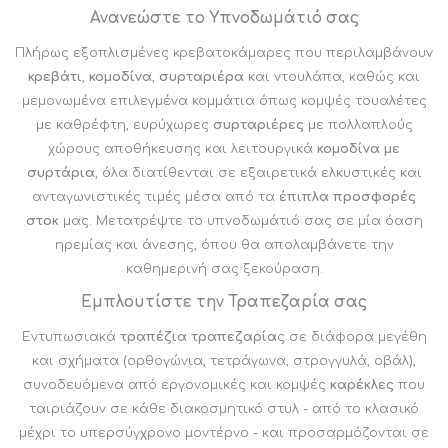
Ανανεώστε το Υπνοδωμάτιό σας
Πλήρως εξοπλισμένες κρεβατοκάμαρες που περιλαμβάνουν
κρεβάτι
,
κομοδίνα
,
συρταριέρα
και ντουλάπα, καθώς και
μεμονωμένα επιλεγμένα κομμάτια όπως κομψές τουαλέτες
με καθρέφτη, ευρύχωρες
συρταριέρες
με πολλαπλούς
χώρους αποθήκευσης και λειτουργικά
κομοδίνα με
συρτάρια
, όλα διατίθενται σε εξαιρετικά ελκυστικές και
ανταγωνιστικές τιμές μέσα από τα
έπιπλα προσφορές
στοκ
μας. Μετατρέψτε το υπνοδωμάτιό σας σε μία όαση
ηρεμίας και άνεσης, όπου θα απολαμβάνετε την
καθημερινή σας ξεκούραση.
Εμπλουτίστε την Τραπεζαρία σας
Εντυπωσιακά
τραπέζια τραπεζαρία
ς σε διάφορα μεγέθη
και σχήματα (ορθογώνια, τετράγωνα, στρογγυλά, οβάλ),
συνοδευόμενα από εργονομικές και κομψές
καρέκλες
που
ταιριάζουν σε κάθε διακοσμητικό στυλ - από το κλασικό
μέχρι το υπερσύγχρονο μοντέρνο - και προσαρμόζονται σε