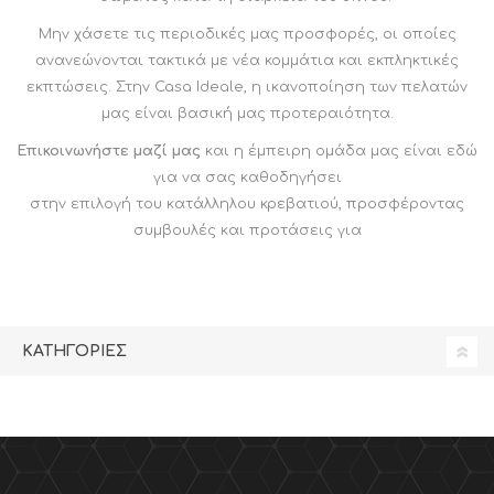
Μην χάσετε τις περιοδικές μας προσφορές, οι οποίες
ανανεώνονται τακτικά με νέα κομμάτια και εκπληκτικές
εκπτώσεις. Στην Casa Ideale, η ικανοποίηση των πελατών
μας είναι βασική μας προτεραιότητα.
Επικοινωνήστε μαζί μας
και η έμπειρη ομάδα μας είναι εδώ
για να σας καθοδηγήσει
στην επιλογή του κατάλληλου κρεβατιού, προσφέροντας
συμβουλές και προτάσεις για
ΚΑΤΗΓΟΡΊΕΣ