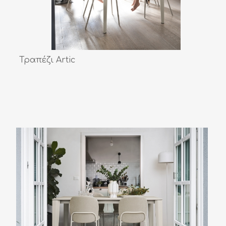
Τραπέζι Artic