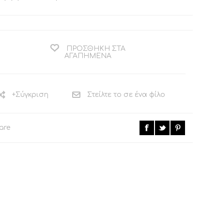
ΚΟΜΟΔΙΝΟ ΚΑΙ
ΒΟΗΘΗΤΙΚΟ
ΤΟΥΑΛΕΤΑ
ΤΡΑΠΕΖΑΚΙ
ΠΡΟΣΘΉΚΗ ΣΤΑ
CALLIGARIS
CALLIGARIS
ΑΓΑΠΗΜΈΝΑ
ΕΚΠΤΩΣΕΙΣ ΜΕΧΡΙ
ΕΚΠΤΩΣΕΙΣ ΜΕΧΡΙ
31/08
31/08
+Σύγκριση
Στείλτε το σε ένα φίλο
are
ΒΙΒΛΙΟΘΗΚΗ
ΧΑΛΙ CALLIGARIS
CALLIGARIS
ΕΚΠΤΩΣΕΙΣ ΜΕΧΡΙ
ΕΚΠΤΩΣΕΙΣ ΜΕΧΡΙ
31/08
31/08