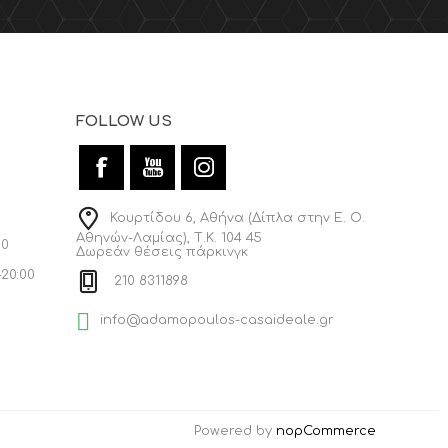
FOLLOW US
Κουρτίδου 6, Αθήνα (Δίπλα στην Ε. Ο.
Αθηνών-Λαμίας), Τ.Κ. 104 45
00
Δωρεάν θέσεις πάρκινγκ
-20:00
210 8311898
info@adamopoulos-casaideale.gr
Powered by
nopCommerce