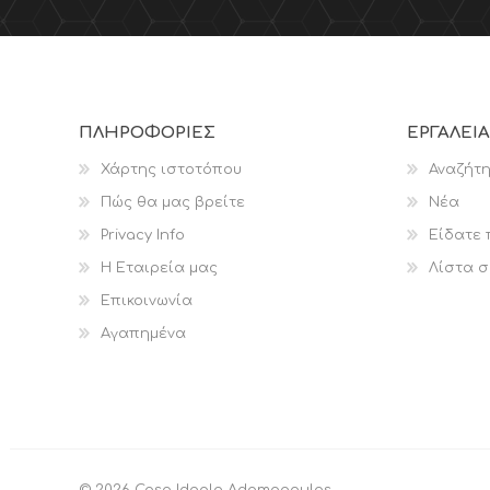
ΠΛΗΡΟΦΟΡΊΕΣ
ΕΡΓΑΛΕΊΑ
Χάρτης ιστοτόπου
Αναζήτ
Πώς θα μας βρείτε
Νέα
Privacy Info
Είδατε
Η Εταιρεία μας
Λίστα σ
Επικοινωνία
Αγαπημένα
© 2026 Casa Ideale Adamapoulos