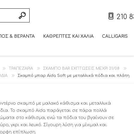
210 8
ΟΣ & ΒΕΡΑΝΤΑ
ΚΑΘΡΕΠΤΕΣ ΚΑΙ ΧΑΛΙΑ
CALLIGARIS
ΣΥΝΘΕΣΗ ΤΟΙΧΟΥ/
ΠΤΥΣΣΟΜΕΝΟ/
ΣΚΑΜΠΟ BAR
ΤΡΑΠΕΖΑΚΙ
ΠΤΥΣΣΟΜΕΝΗ/
ΒΙΒΛΙΟΘΗΚΗ
ΤΡΑΠΕΖΑΚΙ
ΕΠΙΠΛΟ
ΒΙΤΡΙΝΑ ΕΚΠΤΩΣΕΙΣ
ΕΞΩΤΕΡΙΚΟΥ ΧΩΡΟΥ
ΣΠΑΣΤΟ ΤΡΑΠΕΖΙ
ΣΑΛΟΝΙΟΥ
ΕΞΩΤΕΡΙΚΟΥ ΧΩΡΟΥ
ΕΚΠΤΩΣΕΙΣ ΜΕΧΡΙ
ΣΠΑΣΤΗ ΚΑΡΕΚΛΑ
ΤΗΛΕΟΡΑΣΗΣ
ΤΡΑΠΕΖΑΡΙΑ
ΣΚΑΜΠΟ BAR ΕΚΠΤΩΣΕΙΣ ΜΕΧΡΙ 31/08
ΕΚΠΤΩΣΕΙΣ ΜΕΧΡΙ
ΜΕΧΡΙ 31/08
CALLIGARIS
CALLIGARIS
ΕΚΠΤΩΣΕΙΣ ΜΕΧΡΙ
ΕΚΠΤΩΣΕΙΣ ΜΕΧΡΙ
CALLIGARIS
31/08
ΕΚΠΤΩΣΕΙΣ ΜΕΧΡΙ
ΕΚΠΤΩΣΕΙΣ ΜΕΧΡΙ
31/08
ΕΚΠΤΩΣΕΙΣ ΜΕΧΡΙ
31/08
31/08
ΔΙΑ
Σκαμπό μπαρ Aida Soft με μεταλλικά πόδια και πλάτη
31/08
31/08
31/08
ντέρνο σκαμπό με μαλακό κάθισμα και μεταλλικά
δια. Το σκαμπό Aida παράγεται σε πάρα πολλά
ώματα στο κάθισμα, ενώ τα πόδια του βγαίνουν σε
ύρο, γκρι και λευκό. Σίγουρη λύση για μίνιμαλ και
ορφη επίπλωση.