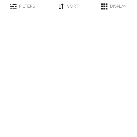
FILTERS
SORT
DISPLAY
Σκαμπό μπαρ Ines με ρυθμιζόμενο ύψος και
πλάτη