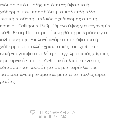
ένδυση από υψηλής ποιότητας ύφασμα ή
χνόδερμα, που προσδίδει μια πολυτελή αλλά
ακτική αίσθηση. Ιταλικός σχεδιασμός από τη
ΚΟΜΟΔΙΝΟ ΚΑΙ
ΒΟΗΘΗΤΙΚΟ
ΤΟΥΑΛΕΤΑ
ΤΡΑΠΕΖΑΚΙ
nnubia – Calligaris. Ρυθμιζόμενο ύψος για εργονομία
CALLIGARIS
CALLIGARIS
 κάθε θέση. Περιστρεφόμενη βάση με 5 ρόδες για
ΕΚΠΤΩΣΕΙΣ ΜΕΧΡΙ
ΕΚΠΤΩΣΕΙΣ ΜΕΧΡΙ
κολία κίνησης. Επιλογή ανάμεσα σε ύφασμα ή
31/08
31/08
χνόδερμα, με πολλές χρωματικές αποχρώσεις.
ανική για γραφείο, μελέτη, επαγγελματικούς χώρους
δημιουργικά studios. Ανθεκτικά υλικά, ευέλικτος
εδιασμός και κομψότητα σε μια καρέκλα που
οσφέρει άνεση ακόμα και μετά από πολλές ώρες
γασίας.
ΠΡΟΣΘΉΚΗ ΣΤΑ
ΒΙΒΛΙΟΘΗΚΗ
ΧΑΛΙ CALLIGARIS
ΑΓΑΠΗΜΈΝΑ
CALLIGARIS
ΕΚΠΤΩΣΕΙΣ ΜΕΧΡΙ
ΕΚΠΤΩΣΕΙΣ ΜΕΧΡΙ
31/08
31/08