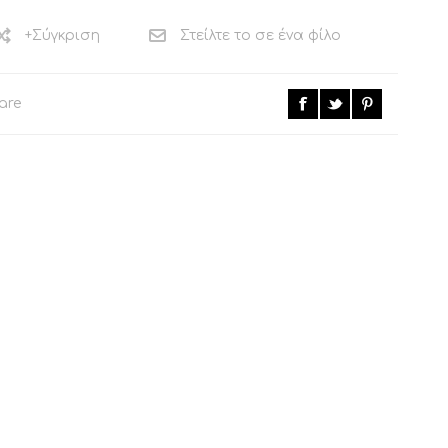
+Σύγκριση
Στείλτε το σε ένα φίλο
are