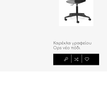
Καρέκλα γραφείου
Ops νέο πόδι