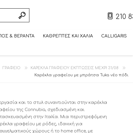
210 8
ΟΣ & ΒΕΡΑΝΤΑ
ΚΑΘΡΕΠΤΕΣ ΚΑΙ ΧΑΛΙΑ
CALLIGARIS
ΣΥΝΘΕΣΗ ΤΟΙΧΟΥ/
ΠΤΥΣΣΟΜΕΝΟ/
ΣΚΑΜΠΟ BAR
ΤΡΑΠΕΖΑΚΙ
ΠΤΥΣΣΟΜΕΝΗ/
ΒΙΒΛΙΟΘΗΚΗ
ΤΡΑΠΕΖΑΚΙ
ΕΠΙΠΛΟ
ΒΙΤΡΙΝΑ ΕΚΠΤΩΣΕΙΣ
ΕΞΩΤΕΡΙΚΟΥ ΧΩΡΟΥ
ΣΠΑΣΤΟ ΤΡΑΠΕΖΙ
ΣΑΛΟΝΙΟΥ
ΕΞΩΤΕΡΙΚΟΥ ΧΩΡΟΥ
ΕΚΠΤΩΣΕΙΣ ΜΕΧΡΙ
ΣΠΑΣΤΗ ΚΑΡΕΚΛΑ
ΤΗΛΕΟΡΑΣΗΣ
ΓΡΑΦΕΙΟ
ΚΑΡΕΚΛΑ ΓΡΑΦΕΙΟΥ ΕΚΠΤΩΣΕΙΣ ΜΕΧΡΙ 31/08
ΕΚΠΤΩΣΕΙΣ ΜΕΧΡΙ
ΜΕΧΡΙ 31/08
CALLIGARIS
CALLIGARIS
ΕΚΠΤΩΣΕΙΣ ΜΕΧΡΙ
ΕΚΠΤΩΣΕΙΣ ΜΕΧΡΙ
CALLIGARIS
31/08
ΕΚΠΤΩΣΕΙΣ ΜΕΧΡΙ
ΕΚΠΤΩΣΕΙΣ ΜΕΧΡΙ
31/08
ΕΚΠΤΩΣΕΙΣ ΜΕΧΡΙ
31/08
31/08
Καρέκλα γραφείου με μπράτσα Tuka νέο πόδι
31/08
31/08
31/08
εργασία και το στυλ συναντιούνται στην καρέκλα
αφείου της Connubia, σχεδιασμένη και
τασκευασμένη στην Ιταλία. Μια περιστρεφόμενη
ρέκλα γραφείου με ρόδες, ιδανική για
αγγελματικούς χώρους ή το home office, με