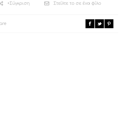
+Σύγκριση
Στείλτε το σε ένα φίλο
are