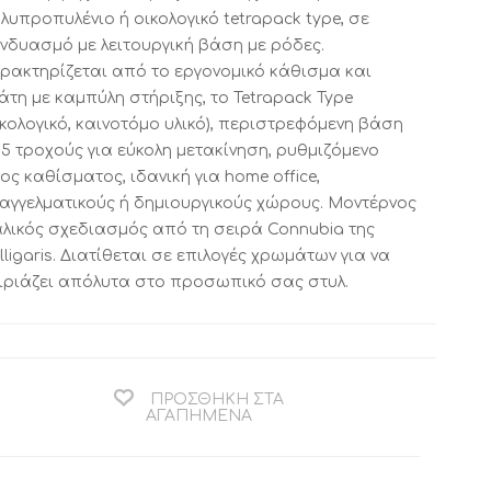
λυπροπυλένιο ή οικολογικό tetrapack type, σε
νδυασμό με λειτουργική βάση με ρόδες.
ρακτηρίζεται από το εργονομικό κάθισμα και
ΚΟΜΟΔΙΝΟ ΚΑΙ
ΒΟΗΘΗΤΙΚΟ
ΤΟΥΑΛΕΤΑ
ΤΡΑΠΕΖΑΚΙ
άτη με καμπύλη στήριξης, το Tetrapack Type
CALLIGARIS
CALLIGARIS
ικολογικό, καινοτόμο υλικό), περιστρεφόμενη βάση
ΕΚΠΤΩΣΕΙΣ ΜΕΧΡΙ
ΕΚΠΤΩΣΕΙΣ ΜΕΧΡΙ
 5 τροχούς για εύκολη μετακίνηση, ρυθμιζόμενο
31/08
31/08
ος καθίσματος, ιδανική για home office,
αγγελματικούς ή δημιουργικούς χώρους. Μοντέρνος
αλικός σχεδιασμός από τη σειρά Connubia της
lligaris. Διατίθεται σε επιλογές χρωμάτων για να
ιριάζει απόλυτα στο προσωπικό σας στυλ.
ΠΡΟΣΘΉΚΗ ΣΤΑ
ΑΓΑΠΗΜΈΝΑ
ΒΙΒΛΙΟΘΗΚΗ
ΧΑΛΙ CALLIGARIS
CALLIGARIS
ΕΚΠΤΩΣΕΙΣ ΜΕΧΡΙ
ΕΚΠΤΩΣΕΙΣ ΜΕΧΡΙ
31/08
31/08