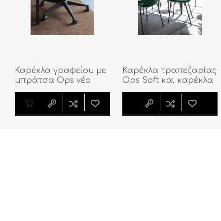
Καρέκλα γραφείου με
Καρέκλα τραπεζαρίας
μπράτσα Ops νέο
Ops Soft και καρέκλα
πόδι
Ops