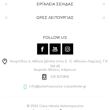
ΕΡΓΑΛΕΊΑ ΣΕΛΊΔΑΣ
ΩΡΕΣ ΛΕΙΤΟΥΡΓΙΑΣ
FOLLOW US
Κουρτίδου 6, Αθήνα (Δίπλα στην Ε. Ο. Αθηνών-Λαμίας), Τ.Κ.
104 45
Δωρεάν θέσεις πάρκινγκ
210 8311898
info@adamopoulos-casaideale.gr
© 2026 Casa Ideale Adamapoulos