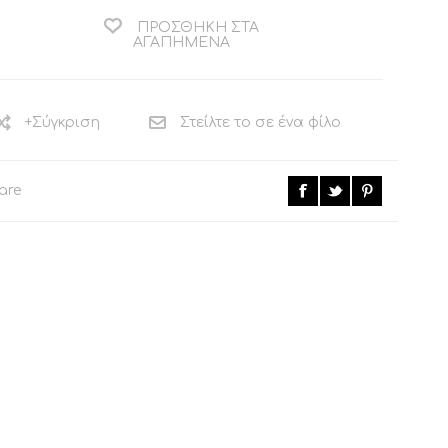
ΠΡΟΣΘΉΚΗ ΣΤΑ
ΑΓΑΠΗΜΈΝΑ
ΚΟΜΟΔΙΝΟ ΚΑΙ
ΒΟΗΘΗΤΙΚΟ
ΤΟΥΑΛΕΤΑ
ΤΡΑΠΕΖΑΚΙ
CALLIGARIS
CALLIGARIS
ΕΚΠΤΩΣΕΙΣ ΜΕΧΡΙ
ΕΚΠΤΩΣΕΙΣ ΜΕΧΡΙ
+Σύγκριση
Στείλτε το σε ένα φίλο
31/08
31/08
are
ΒΙΒΛΙΟΘΗΚΗ
ΧΑΛΙ CALLIGARIS
CALLIGARIS
ΕΚΠΤΩΣΕΙΣ ΜΕΧΡΙ
ΕΚΠΤΩΣΕΙΣ ΜΕΧΡΙ
31/08
31/08