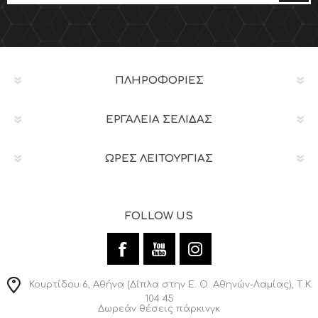
ΠΛΗΡΟΦΟΡΊΕΣ
ΕΡΓΑΛΕΊΑ ΣΕΛΊΔΑΣ
ΩΡΕΣ ΛΕΙΤΟΥΡΓΙΑΣ
FOLLOW US
Κουρτίδου 6, Αθήνα (Δίπλα στην Ε. Ο. Αθηνών-Λαμίας), Τ.Κ.
104 45
Δωρεάν θέσεις πάρκινγκ