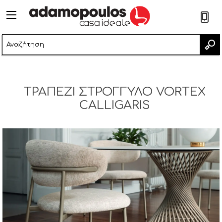
2
ΤΡΑΠΈΖΙ ΣΤΡΟΓΓΥΛΌ VORTEX
CALLIGARIS