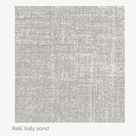
Χαλί Vully sand