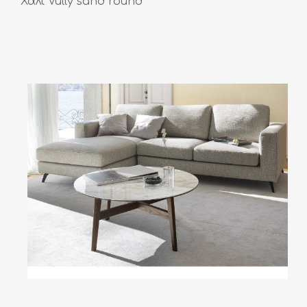
Χαλί Vully sand round