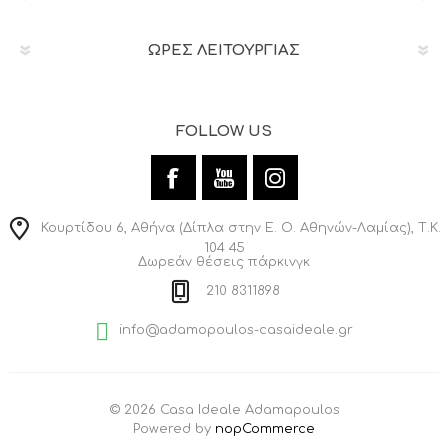
ΩΡΕΣ ΛΕΙΤΟΥΡΓΙΑΣ
FOLLOW US
Κουρτίδου 6, Αθήνα (Δίπλα στην Ε. Ο. Αθηνών-Λαμίας), Τ.Κ.
104 45
Δωρεάν θέσεις πάρκινγκ
210 8311898
info@adamopoulos-casaideale.gr
© 2026 Casa Ideale Adamapoulos
Powered by
nopCommerce