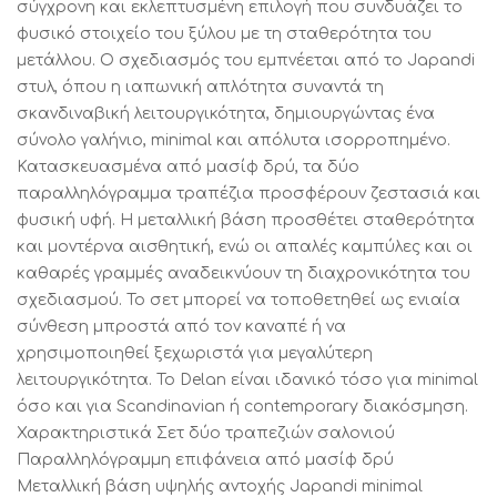
σύγχρονη και εκλεπτυσμένη επιλογή που συνδυάζει το
φυσικό στοιχείο του ξύλου με τη σταθερότητα του
μετάλλου. Ο σχεδιασμός του εμπνέεται από το Japandi
στυλ, όπου η ιαπωνική απλότητα συναντά τη
σκανδιναβική λειτουργικότητα, δημιουργώντας ένα
σύνολο γαλήνιο, minimal και απόλυτα ισορροπημένο.
Κατασκευασμένα από μασίφ δρύ, τα δύο
παραλληλόγραμμα τραπέζια προσφέρουν ζεστασιά και
φυσική υφή. Η μεταλλική βάση προσθέτει σταθερότητα
και μοντέρνα αισθητική, ενώ οι απαλές καμπύλες και οι
καθαρές γραμμές αναδεικνύουν τη διαχρονικότητα του
σχεδιασμού. Το σετ μπορεί να τοποθετηθεί ως ενιαία
σύνθεση μπροστά από τον καναπέ ή να
χρησιμοποιηθεί ξεχωριστά για μεγαλύτερη
λειτουργικότητα. Το Delan είναι ιδανικό τόσο για minimal
όσο και για Scandinavian ή contemporary διακόσμηση.
Χαρακτηριστικά Σετ δύο τραπεζιών σαλονιού
Παραλληλόγραμμη επιφάνεια από μασίφ δρύ
Μεταλλική βάση υψηλής αντοχής Japandi minimal