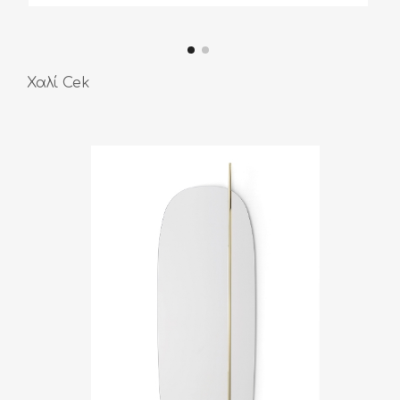
Χαλί Cek