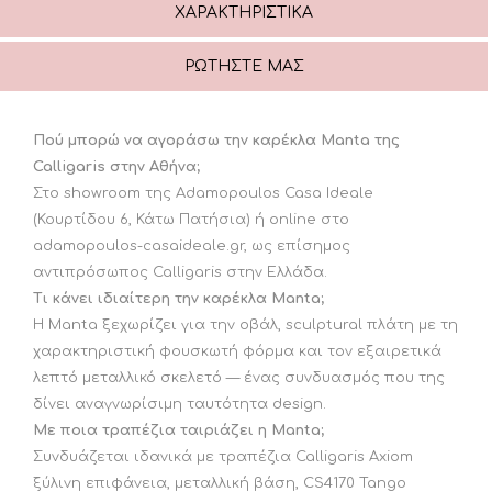
ΧΑΡΑΚΤΗΡΙΣΤΙΚΆ
ΡΩΤΉΣΤΕ ΜΑΣ
Πού μπορώ να αγοράσω την καρέκλα Manta της
Calligaris στην Αθήνα;
Στο showroom της Adamopoulos Casa Ideale
(Κουρτίδου 6, Κάτω Πατήσια) ή online στο
adamopoulos-casaideale.gr, ως επίσημος
αντιπρόσωπος Calligaris στην Ελλάδα.
Τι κάνει ιδιαίτερη την καρέκλα Manta;
Η Manta ξεχωρίζει για την οβάλ, sculptural πλάτη με τη
χαρακτηριστική φουσκωτή φόρμα και τον εξαιρετικά
λεπτό μεταλλικό σκελετό — ένας συνδυασμός που της
δίνει αναγνωρίσιμη ταυτότητα design.
Με ποια τραπέζια ταιριάζει η Manta;
Συνδυάζεται ιδανικά με τραπέζια Calligaris Axiom
ξύλινη επιφάνεια, μεταλλική βάση, CS4170 Tango