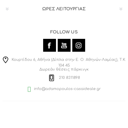
ΩΡΕΣ ΛΕΙΤΟΥΡΓΙΑΣ
FOLLOW US
Κουρτίδου 6, Αθήνα (Δίπλα στην Ε. Ο. Αθηνών-Λαμίας), Τ.Κ.
104 45
Δωρεάν θέσεις πάρκινγκ
210 8311898
info@adamopoulos-casaideale.gr
© 2026 Casa Ideale Adamapoulos
Powered by
nopCommerce