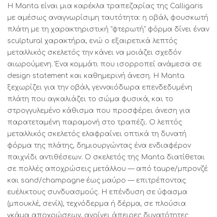
Η Manta είναι μια καρέκλα τραπεζαρίας της Calligaris
με αμέσως αναγνωρίσιμη ταυτότητα: η οβάλ, φουσκωτή
πλάτη με τη χαρακτηριστική "φτερωτή" φόρμα δίνει έναν
sculptural χαρακτήρα, ενώ ο εξαιρετικά λεπτός
μεταλλικός σκελετός την κάνει να μοιάζει σχεδόν
αιωρούμενη. Ένα κομμάτι που ισορροπεί ανάμεσα σε
design statement και καθημερινή άνεση. Η Manta
ξεχωρίζει για την οβάλ, γενναιόδωρα επενδεδυμένη
πλάτη που αγκαλιάζει το σώμα φυσικά, και το
στρογγυλεμένο κάθισμα που προσφέρει άνεση για
παρατεταμένη παραμονή στο τραπέζι. Ο λεπτός
μεταλλικός σκελετός ελαφραίνει οπτικά τη δυνατή
φόρμα της πλάτης, δημιουργώντας ένα ενδιαφέρον
παιχνίδι αντιθέσεων. Ο σκελετός της Manta διατίθεται
σε πολλές αποχρώσεις μετάλλου — από taupe/μπρονζέ
και sand/champagne έως μαύρο — επιτρέποντας
ευέλικτους συνδυασμούς. Η επένδυση σε ύφασμα
(μπουκλέ, σενίλ), τεχνόδερμα ή δέρμα, σε πλούσια
γκάμα αποχρώσεων, ανοίγει άπειρες δυνατότητες