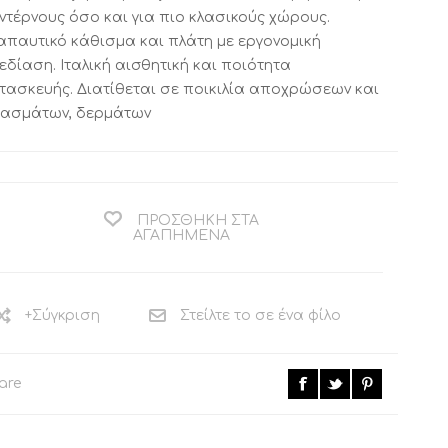
ντέρνους όσο και για πιο κλασικούς χώρους.
απαυτικό κάθισμα και πλάτη με εργονομική
εδίαση. Ιταλική αισθητική και ποιότητα
ΚΟΜΟΔΙΝΟ ΚΑΙ
ΒΟΗΘΗΤΙΚΟ
ΤΟΥΑΛΕΤΑ
ΤΡΑΠΕΖΑΚΙ
τασκευής. Διατίθεται σε ποικιλία αποχρώσεων και
CALLIGARIS
CALLIGARIS
ασμάτων, δερμάτων
ΕΚΠΤΩΣΕΙΣ ΜΕΧΡΙ
ΕΚΠΤΩΣΕΙΣ ΜΕΧΡΙ
31/08
31/08
ΠΡΟΣΘΉΚΗ ΣΤΑ
ΑΓΑΠΗΜΈΝΑ
+Σύγκριση
Στείλτε το σε ένα φίλο
are
ΒΙΒΛΙΟΘΗΚΗ
ΧΑΛΙ CALLIGARIS
CALLIGARIS
ΕΚΠΤΩΣΕΙΣ ΜΕΧΡΙ
ΕΚΠΤΩΣΕΙΣ ΜΕΧΡΙ
31/08
31/08