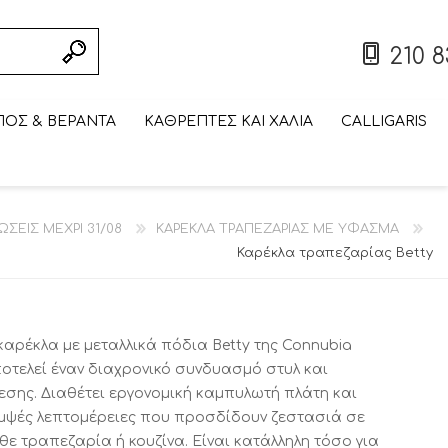
210 8
ΟΣ & ΒΕΡΑΝΤΑ
ΚΑΘΡΕΠΤΕΣ ΚΑΙ ΧΑΛΙΑ
CALLIGARIS
ΣΥΝΘΕΣΗ ΤΟΙΧΟΥ/
ΠΤΥΣΣΟΜΕΝΟ/
ΣΚΑΜΠΟ BAR
ΤΡΑΠΕΖΑΚΙ
ΠΤΥΣΣΟΜΕΝΗ/
ΒΙΒΛΙΟΘΗΚΗ
ΤΡΑΠΕΖΑΚΙ
ΕΠΙΠΛΟ
ΒΙΤΡΙΝΑ ΕΚΠΤΩΣΕΙΣ
ΕΞΩΤΕΡΙΚΟΥ ΧΩΡΟΥ
ΣΠΑΣΤΟ ΤΡΑΠΕΖΙ
ΣΑΛΟΝΙΟΥ
ΕΞΩΤΕΡΙΚΟΥ ΧΩΡΟΥ
ΕΚΠΤΩΣΕΙΣ ΜΕΧΡΙ
ΣΠΑΣΤΗ ΚΑΡΕΚΛΑ
ΤΗΛΕΟΡΑΣΗΣ
ΣΕΙΣ ΜΕΧΡΙ 31/08
ΚΑΡΕΚΛΑ ΤΡΑΠΕΖΑΡΙΑΣ ΜΕ ΥΦΑΣΜΑ
ΕΚΠΤΩΣΕΙΣ ΜΕΧΡΙ
ΜΕΧΡΙ 31/08
CALLIGARIS
CALLIGARIS
ΕΚΠΤΩΣΕΙΣ ΜΕΧΡΙ
ΕΚΠΤΩΣΕΙΣ ΜΕΧΡΙ
CALLIGARIS
31/08
ΕΚΠΤΩΣΕΙΣ ΜΕΧΡΙ
ΕΚΠΤΩΣΕΙΣ ΜΕΧΡΙ
31/08
ΕΚΠΤΩΣΕΙΣ ΜΕΧΡΙ
31/08
31/08
Καρέκλα τραπεζαρίας Betty
31/08
31/08
31/08
καρέκλα με μεταλλικά πόδια Betty της Connubia
οτελεί έναν διαχρονικό συνδυασμό στυλ και
εσης. Διαθέτει εργονομική καμπυλωτή πλάτη και
μψές λεπτομέρειες που προσδίδουν ζεστασιά σε
θε τραπεζαρία ή κουζίνα. Είναι κατάλληλη τόσο για