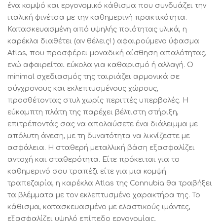
ένα κομψό και εργονομικό κάθισμα που συνδυάζει την
ιταλική φινέτσα με την καθημερινή πρακτικότητα.
Κατασκευασμένη από υψηλής ποιότητας υλικά, η
καρέκλα διαθέτει (αν θέλεις! ) αφαιρούμενο ύφασμα
Atlas, που προσφέρει μοναδική αίσθηση απαλότητας,
ενώ αφαιρείται εύκολα για καθαρισμό ή αλλαγή. Ο
minimal σχεδιασμός της ταιριάζει αρμονικά σε
σύγχρονους και εκλεπτυσμένους χώρους,
προσθέτοντας στυλ χωρίς περιττές υπερβολές. Η
εύκαμπτη πλάτη της παρέχει βέλτιστη στήριξη,
επιτρέποντάς σας να απολαύσετε ένα διάλειμμα με
απόλυτη άνεση, με τη δυνατότητα να λικνίζεστε με
ασφάλεια. Η σταθερή μεταλλική βάση εξασφαλίζει
αντοχή και σταθερότητα. Είτε πρόκειται για το
καθημερινό σου τραπέζι είτε για μια κομψή
τραπεζαρία, η καρέκλα Atlas της Connubia θα τραβήξει
τα βλέμματα με τον εκλεπτυσμένο χαρακτήρα της. Το
κάθισμα, κατασκευασμένο με ελαστικούς ιμάντες,
εξασφαλίζει υψηλό επίπεδο εργονομίας,