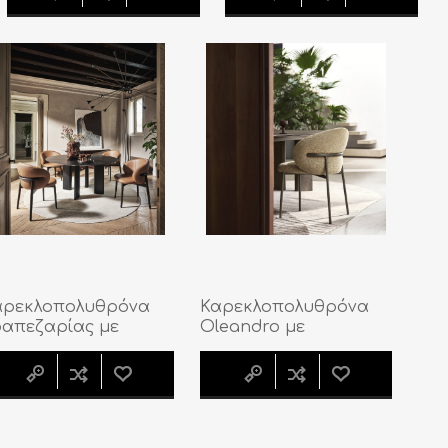
αρεκλοπολυθρόνα
Καρεκλοπολυθρόνα
ραπεζαρίας με
Oleandro με
λινα πόδια
μεταλλικά πόδια
leandro