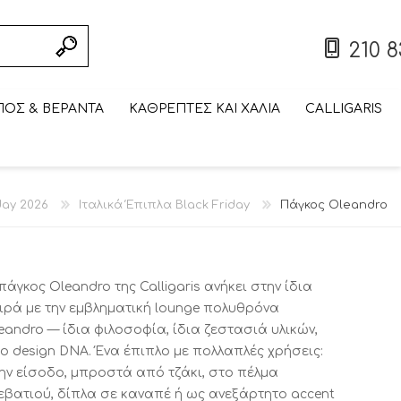
210 8
ΟΣ & ΒΕΡΑΝΤΑ
ΚΑΘΡΕΠΤΕΣ ΚΑΙ ΧΑΛΙΑ
CALLIGARIS
ΣΥΝΘΕΣΗ ΤΟΙΧΟΥ/
ΠΤΥΣΣΟΜΕΝΟ/
ΣΚΑΜΠΟ BAR
ΤΡΑΠΕΖΑΚΙ
ΠΤΥΣΣΟΜΕΝΗ/
ΒΙΒΛΙΟΘΗΚΗ
ΤΡΑΠΕΖΑΚΙ
ΕΠΙΠΛΟ
ΒΙΤΡΙΝΑ ΕΚΠΤΩΣΕΙΣ
ΕΞΩΤΕΡΙΚΟΥ ΧΩΡΟΥ
ΣΠΑΣΤΟ ΤΡΑΠΕΖΙ
ΣΑΛΟΝΙΟΥ
ΕΞΩΤΕΡΙΚΟΥ ΧΩΡΟΥ
ΕΚΠΤΩΣΕΙΣ ΜΕΧΡΙ
ΣΠΑΣΤΗ ΚΑΡΕΚΛΑ
ΤΗΛΕΟΡΑΣΗΣ
day 2026
Ιταλικά Έπιπλα Black Friday
Πάγκος Oleandro
ΕΚΠΤΩΣΕΙΣ ΜΕΧΡΙ
ΜΕΧΡΙ 31/08
CALLIGARIS
CALLIGARIS
ΕΚΠΤΩΣΕΙΣ ΜΕΧΡΙ
ΕΚΠΤΩΣΕΙΣ ΜΕΧΡΙ
CALLIGARIS
31/08
ΕΚΠΤΩΣΕΙΣ ΜΕΧΡΙ
ΕΚΠΤΩΣΕΙΣ ΜΕΧΡΙ
31/08
ΕΚΠΤΩΣΕΙΣ ΜΕΧΡΙ
31/08
31/08
31/08
31/08
31/08
πάγκος Oleandro της Calligaris ανήκει στην ίδια
ιρά με την εμβληματική lounge πολυθρόνα
eandro — ίδια φιλοσοφία, ίδια ζεστασιά υλικών,
ιο design DNA. Ένα έπιπλο με πολλαπλές χρήσεις:
ην είσοδο, μπροστά από τζάκι, στο πέλμα
εβατιού, δίπλα σε καναπέ ή ως ανεξάρτητο accent