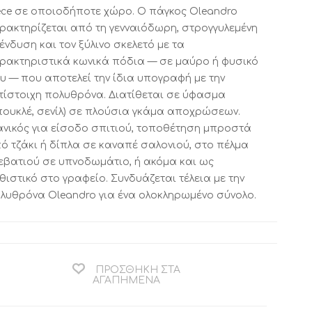
ece σε οποιοδήποτε χώρο. Ο πάγκος Oleandro
ρακτηρίζεται από τη γενναιόδωρη, στρογγυλεμένη
ένδυση και τον ξύλινο σκελετό με τα
ΚΟΜΟΔΙΝΟ ΚΑΙ
ΒΟΗΘΗΤΙΚΟ
ΤΟΥΑΛΕΤΑ
ΤΡΑΠΕΖΑΚΙ
ρακτηριστικά κωνικά πόδια — σε μαύρο ή φυσικό
CALLIGARIS
CALLIGARIS
υ — που αποτελεί την ίδια υπογραφή με την
ΕΚΠΤΩΣΕΙΣ ΜΕΧΡΙ
ΕΚΠΤΩΣΕΙΣ ΜΕΧΡΙ
τίστοιχη πολυθρόνα. Διατίθεται σε ύφασμα
31/08
31/08
πουκλέ, σενίλ) σε πλούσια γκάμα αποχρώσεων.
ανικός για είσοδο σπιτιού, τοποθέτηση μπροστά
ό τζάκι ή δίπλα σε καναπέ σαλονιού, στο πέλμα
εβατιού σε υπνοδωμάτιο, ή ακόμα και ως
θιστικό στο γραφείο. Συνδυάζεται τέλεια με την
λυθρόνα Oleandro για ένα ολοκληρωμένο σύνολο.
ΠΡΟΣΘΉΚΗ ΣΤΑ
ΒΙΒΛΙΟΘΗΚΗ
ΧΑΛΙ CALLIGARIS
ΑΓΑΠΗΜΈΝΑ
CALLIGARIS
ΕΚΠΤΩΣΕΙΣ ΜΕΧΡΙ
ΕΚΠΤΩΣΕΙΣ ΜΕΧΡΙ
31/08
31/08