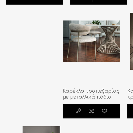
Καρέκλα τραπεζαρίας
Κ
με μεταλλικά πόδια
τ
Oleandro
ξύ
O