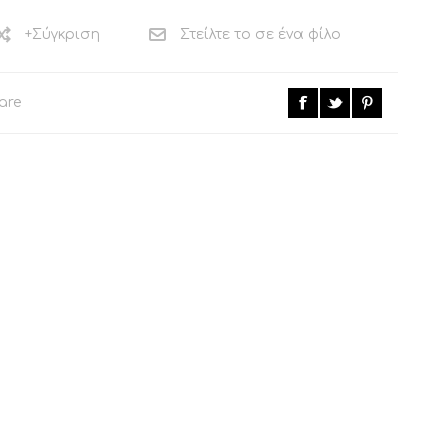
+Σύγκριση
Στείλτε το σε ένα φίλο
are