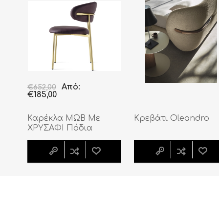
Από:
€652,00
€185,00
Καρέκλα ΜΩΒ Με
Κρεβάτι Oleandro
ΧΡΥΣΑΦΙ Πόδια
Oleandro - Σετ 2
τεμαχίων | Εκθεσιακές
– Άμεση Παράδοση