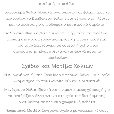
παιδιά ή κατοικίδια.
Βαμβακερά Χαλιά
: Μαλακά, αναπνέοντα και φιλικά προς το
περιβάλλον, τα βαμβακερά χαλιά είναι εύκολα στο πλύσιμο
και κατάλληλα για υπνοδωμάτια και παιδικά δωμάτια.
Χαλιά από Φυσικές Ίνες
: Υλικά όπως η γιούτα, το σιζάλ και
το seagrass προσφέρουν μια οργανική, φυσική αισθητική
που ταιριάζει ιδανικά σε coastal ή boho στυλ
διακόσμησης. Είναι ανθεκτικά και φιλικά προς το
περιβάλλον.
Σχέδια και Μοτίβα Χαλιών
Η συλλογή χαλιών της Casa Ideale περιλαμβάνει μια ευρεία
γκάμα σχεδίων που ικανοποιούν κάθε αισθητική:
Μονόχρωμα Χαλιά
: Ιδανικά για μινιμαλιστικούς χώρους ή για
να αναδείξουν άλλα έντονα στοιχεία της διακόσμησης.
Διατίθενται σε πλούσια χρωματική παλέτα.
Γεωμετρικά Μοτίβα
: Σύγχρονα σχέδια με γραμμές, κύκλους