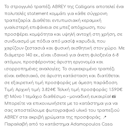
Το στρογγυλό τραπέζι ABREY της Calligaris αποτελεί ένα
πολυτελές statement κομμάτι για κάθε σύγχρονη
τραπεζαρία. Διαθέτει εντυπωσιακή κεραμική
γυαλιστερή επιφάνεια σε μπεζ απόχρωση, που
προσφέρει κομψότητα και υψηλή αντοχή στη χρήση, σε
συνδυασμό με πόδια από μασίφ καρυδιά, που
χαρίζουν ζεστασιά και φυσική αισθητική στον χώρο. Με
διάμετρο 140 εκ., είναι ιδανικό για άνετη φιλοξενία 6-8
ατόμων, προσφέροντας άριστη εργονομία και
ισορροπημένες αναλογίες. Το συγκεκριμένο τραπέζι
είναι εκθεσιακό, σε άριστη κατάσταση και διατίθεται
σε εξαιρετική τιμή προσφοράς με άμεση παράδοση.
Τιμή: Αρχική τιμή: 3.824€ Τελική τιμή προσφοράς: 1.590€
📦 Μόνο 1 τεμάχιο διαθέσιμο – μοναδική ευκαιρία! 📸
Μπορείτε να επικοινωνήσετε με το κατάστημα για να
σας αποστείλουμε φωτογραφικό υλικό του τραπεζιού
ABREY στα ακριβή χρώματα της προσφοράς. 📍
Παραλαβή από το κατάστημα Adamopoulos Casa