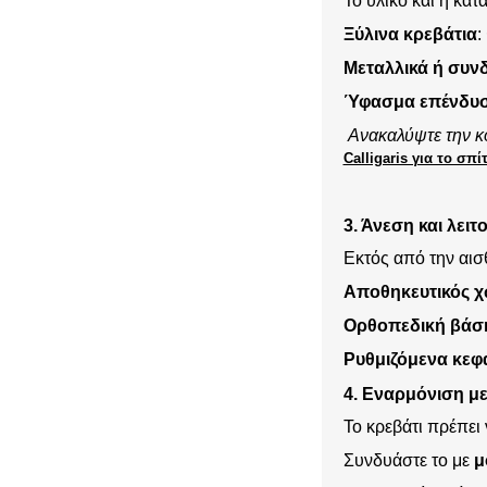
Το υλικό και η κατ
ΕΚΠΤΩΣΕΙΣ ΜΕΧΡΙ
31/08
31/08
Ξύλινα κρεβάτια
:
Μεταλλικά ή συν
Ύφασμα επένδυ
Ανακαλύψτε την 
Calligaris για το σπί
3. Άνεση και λειτ
Εκτός από την αισθ
Αποθηκευτικός 
ΤΡΑΠΕΖΙ ΚΑΙ
ΚΗΠΟΣ ΚΑΙ
ΚΑΡΕΚΛΑ ΓΡΑΦΕΙΟΥ
ΒΕΡΑΝΤΑ
Ορθοπεδική βάση
CALLIGARIS
CALLIGARIS
Ρυθμιζόμενα κεφ
ΕΚΠΤΩΣΕΙΣ ΜΕΧΡΙ
ΕΚΠΤΩΣΕΙΣ ΜΕΧΡΙ
31/08
31/08
4. Εναρμόνιση μ
Το κρεβάτι πρέπει
Συνδυάστε το με
μ