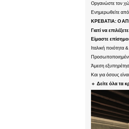
Οργανώστε τον χώ
Ενημερωθείτε από
ΚΡΕΒΆΤΙΑ: Ο Α
Γιατί να επιλέξετ
Είμαστε επίσημο
Ιταλική ποιότητα &
Προσωποποιημένη
Άμεση εξυπηρέτησ
Και για όσους είν
🔹
Δείτε όλα
τα κ