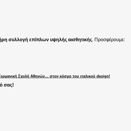
ήρη συλλογή επίπλων υψηλής αισθητικής
. Προσφέρουμε:
Γερμανική Σχολή Αθηνών… στον κόσμο του ιταλικού design!
ιό σας!