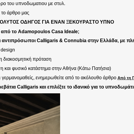
ρο του υπνοδωματιου με στυλ.
 το άρθρο μας
ΠΌΛΥΤΟΣ ΟΔΗΓΌΣ ΓΙΑ ΈΝΑΝ ΞΕΚΟΎΡΑΣΤΟ ΎΠΝΟ
ε από
το Adamopoulos Casa Ideale;
ι αντιπρόσωποι
Calligaris & Connubia
στην Ελλάδα, με πλ
 design
 διακοσμητική πρόταση
η και φυσικό κατάστημα στην Αθήνα (Κάτω Πατήσια)
αι γερμανομαθείς, ενημερωθείτε από το ακόλουθο άρθρο
Από τη 
ρεβάτια Calligaris
και επιλέξτε το ιδανικό για το υπνοδωμάτ