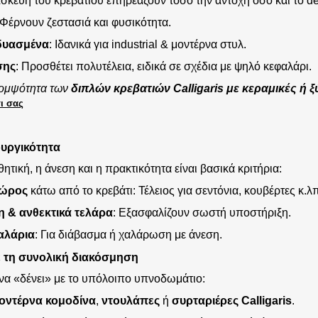
ασκευή του κρεβατιού επηρεάζουν τόσο την αντοχή όσο και το de
Φέρνουν ζεστασιά και φυσικότητα.
δυασμένα
:
Ιδανικά για industrial & μοντέρνα στυλ.
σης
: Προσθέτει πολυτέλεια, ειδικά σε σχέδια με ψηλό κεφαλάρι.
κομψότητα των
διπλών κρεβατιών Calligaris
με κεραμικές ή ξ
τι σας
ουργικότητα
ητική, η άνεση και η πρακτικότητα είναι βασικά κριτήρια:
χώρος
κάτω από το κρεβάτι: Τέλειος για σεντόνια, κουβέρτες κ.λπ
 & ανθεκτικά τελάρα
: Εξασφαλίζουν σωστή υποστήριξη.
αλάρια
: Για διάβασμα ή χαλάρωση με άνεση.
ε τη συνολική διακόσμηση
 να «δένει» με το υπόλοιπο υπνοδωμάτιο:
οντέρνα κομοδίνα
,
ντουλάπες
ή
συρταριέρες
Calligaris
.