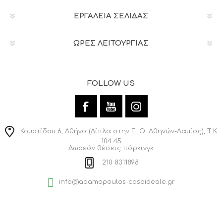
ΕΡΓΑΛΕΊΑ ΣΕΛΊΔΑΣ
ΩΡΕΣ ΛΕΙΤΟΥΡΓΙΑΣ
FOLLOW US
Κουρτίδου 6, Αθήνα (Δίπλα στην Ε. Ο. Αθηνών-Λαμίας), Τ.Κ.
104 45
Δωρεάν θέσεις πάρκινγκ
210 8311898
info@adamopoulos-casaideale.gr
© 2026 Casa Ideale Adamapoulos