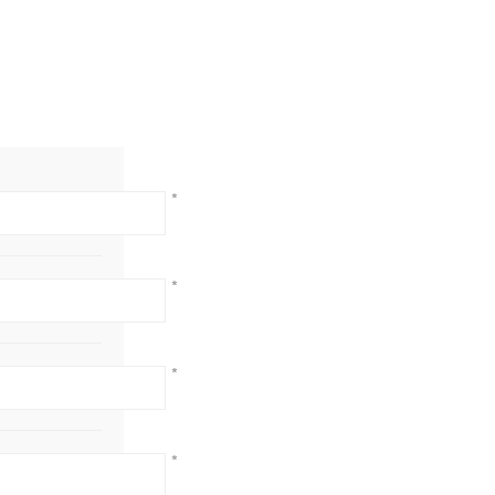
*
*
*
*