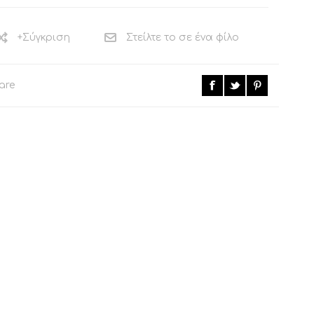
+Σύγκριση
Στείλτε το σε ένα φίλο
ΚΟΜΟΔΙΝΟ ΚΑΙ
ΒΟΗΘΗΤΙΚΟ
ΤΟΥΑΛΕΤΑ
ΤΡΑΠΕΖΑΚΙ
CALLIGARIS
CALLIGARIS
are
ΕΚΠΤΩΣΕΙΣ ΜΕΧΡΙ
ΕΚΠΤΩΣΕΙΣ ΜΕΧΡΙ
31/08
31/08
ΒΙΒΛΙΟΘΗΚΗ
ΧΑΛΙ CALLIGARIS
CALLIGARIS
ΕΚΠΤΩΣΕΙΣ ΜΕΧΡΙ
ΕΚΠΤΩΣΕΙΣ ΜΕΧΡΙ
31/08
31/08